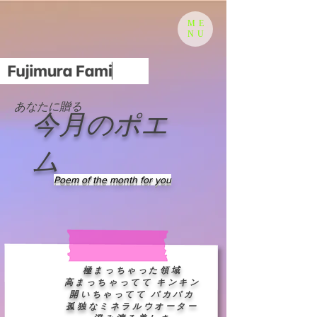
ME
NU
あなたに贈る
​今月のポエ
ム
Poem of the month for you
極まっちゃった領域
高まっちゃってて キンキン
開いちゃってて パカパカ
孤独なミネラルウオーター