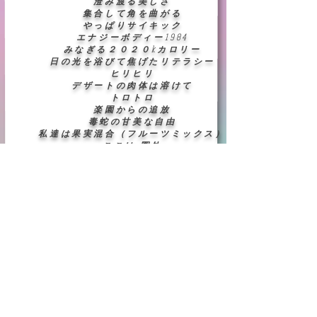
澄み渡る美しさ
集合して角を曲がる
やっぱりサイキック
エナジーボディー1984
みなぎる２０２０kカロリー
日の光を浴びて焦げたリテラシー
ヒリヒリ
デザートの肉体は溶けて
トロトロ
楽園からの追放
毒蛇の甘美な自由
私達は果実混合（フルーツミックス）
ここは 圏外
4月号
5月号