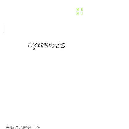
ME
NU
分裂され融合した