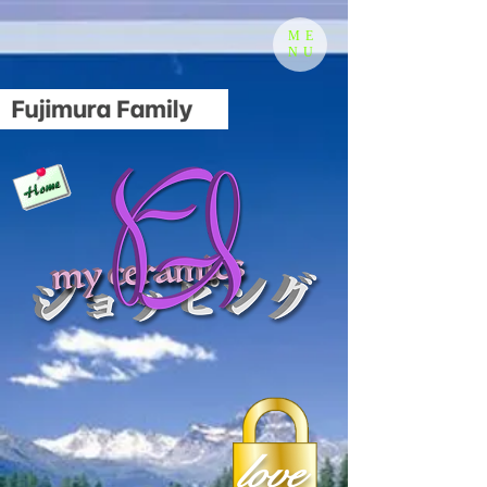
ME
NU
love