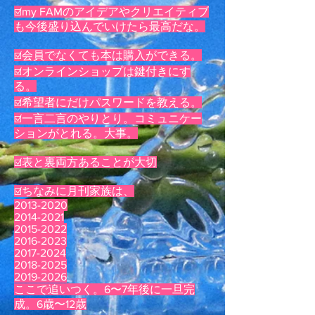
☑️my FAMのアイデアやクリエイティブ
も今後盛り込んでいけたら最高だな。
☑️会員でなくても本は購入ができる。
☑️オンラインショップは鍵付きにす
る。
☑️希望者にだけパスワードを教える。
☑️一言二言のやりとり。コミュニケー
ションがとれる。大事。
☑️表と裏両方あることが大切
☑️ちなみに月刊家族は、
2013-2020
2014-2021
2015-2022
2016-2023
2017-2024
2018-2025
2019-2026
ここで追いつく。6〜7年後に一旦完
成。6歳〜12歳