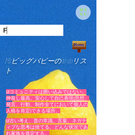
ME
NU
​Mr.ビッグパピーのto doリス
ト
☑️コミュニティは囲い込みではない。
仲良し最高。安心して自己表現(思想、
発言、行動、制作全てにおいて個人の
人格を肯定)できる場所。
☑️古い考え、昔の常識、言葉、ネガテ
ィブな思考は捨てる。どんな状況であ
れ家族を肯定する。