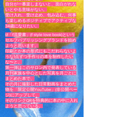
自分が一番楽しまないと、面白がれな
いとやる意味がない。
受け入れ、受け止め、包み込む。何事
も楽しめるポジティブでアクティブな
34歳に
なりたい。
☑️「f流愛書」(f
style love book)という
セルフパブリッシングブランドを始め
ようと思います。
印刷とか本の形式にもこだわらないよ
うな1点ずつ手作りの本を制作したい
な〜と。
第一弾はこのサロン内で発表している
月刊家族を中心とした写真を月ごとに
まとめた本で、
その月に撮影した日常動画を
まとめた
物を「限定公開YouTube」(非公開ペー
ジ)にアップして、
そのリンクQRを特典的に本の中に入れ
ようと思っている。