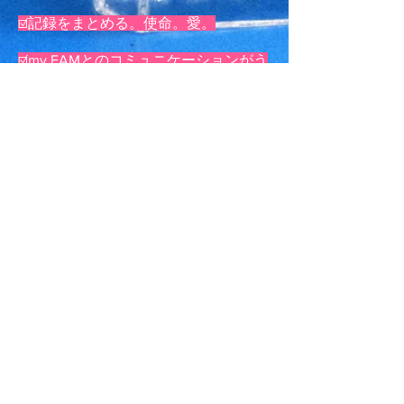
☑️記録をまとめる。使命。愛。
☑️my FAMとのコミュニケーションがう
まくとりたい。オンラインスナックと
かしたいな。
なーちゃんママ。私ボーイさん。（大
学4年間会員制クラブでボーイしてま
した）
☑️私たちはmy
FAMの冷蔵庫になる！無
肥料無農薬の「自然栽培」の講習に2
年前にいっていました。
今も実践研究中ですが、こちらで作っ
た野菜やお米をみんなで共有していき
たいと思っている。
☑️
my FAMのみんな愛してる。