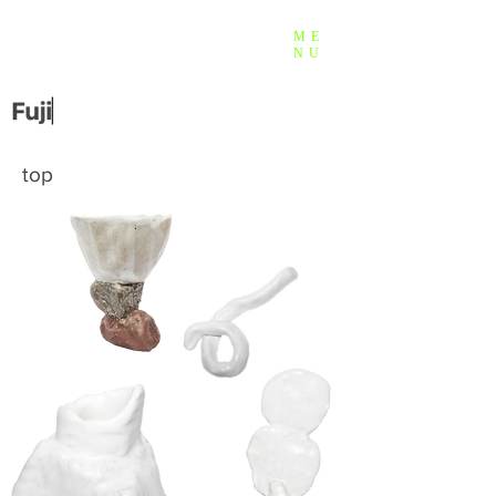
ME
NU
top