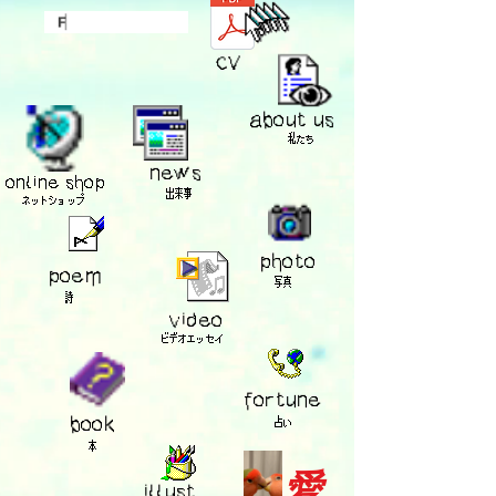
​CV
​about us
​私たち
​news
​online shop
​出来事
​ネットショップ
​photo
​poem
​写真
​詩
​video
​ビデオエッセイ
​fortune
​book
​占い
​本
愛
​illust