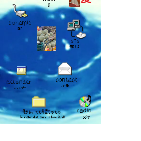
​絵
​ceramic
​陶芸
​sns
​通信交流
​contact
​calendar
​お手紙
​カレンダー
​radio
​何があっても希望そのもの
No matter what,there is hope itself.
​ラジオ