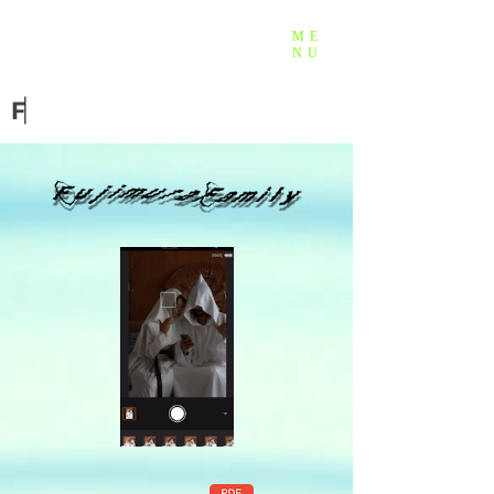
ME
NU