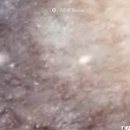
NEW Review
私