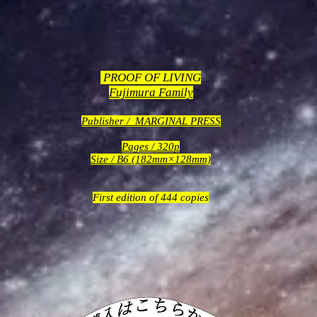
PROOF OF LIVING
Fujimura Family
Publisher / MARGINAL PRESS
Pages / 320p
​Size / B6 (182mm×128mm)
First edition of 444 copies