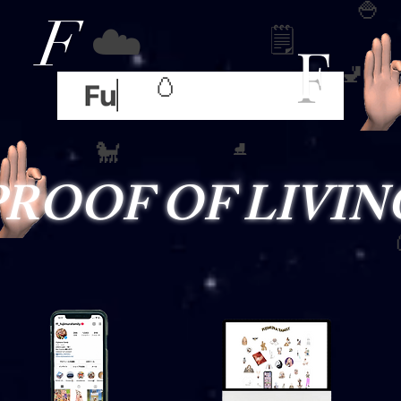
​🍚
F
☁️
​🗒
F
🚽
🥚
​🐩
⛸
​PROOF OF LIVIN