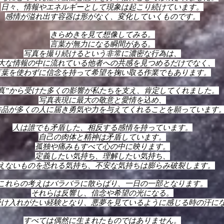
日々、情報やエネルギーとして現象は起こり続けています。
感情が溢れ出す容器は形がなく、変化していくものです。
きらめきを見て想像してみる。
言葉が無力になる瞬間がある。
写真を撮り続けるという非常に濃密な行為は、
大な情報の中に流れている他者への共感を見つめるだけでなく、
言葉を使わずに信念を持って希望を掬い取る作業でもあります。
写真”から受けた多くの影響が私たちを支え、肯定してくれました。
写真表現に最大の敬意と愛情を込め、
作品が多くの人に届き勇気や力を与えてくれることを願っています
人は誰でも矛盾した、相反する感情を持っています。
自己の肉体と精神は矛盾しています。
孤独や痛みもすべて心の中に映ります。
定義したい気持ち、理解したい気持ち、
えないものを恐れる気持ち、不安な気持ちは膨らみ破裂します。
これらの考えはバラバラに散らばり、一日の一部となります。
それらは反響し、信念や希望の光になる。
受け入れがたい経験となり、悪夢を見ているように感じる時の汗に
すべては偶然に生まれたものではありません。