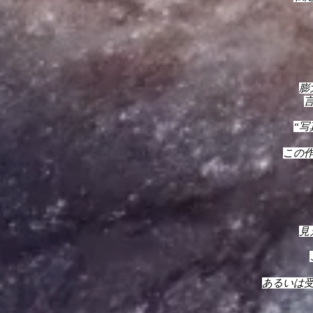
膨
“
この
見
あるいは