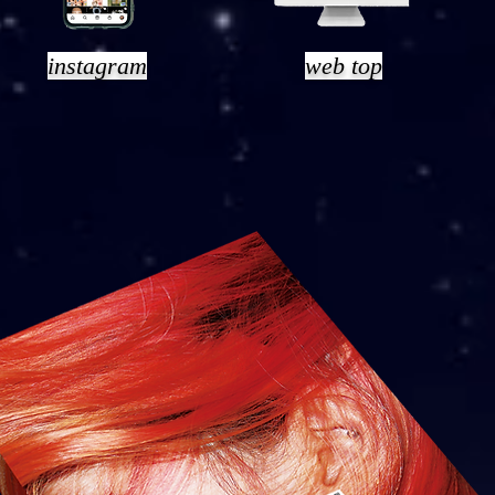
instagram
web top