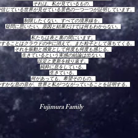
それは、私が見ているもの、
が信じている世界が見せている景色の一つ一つが証明しています。
制限したくない、すべての境界線を。
疑問に思いたい。原因と結果だけでは何もわからない。
私たちは表と裏の間にいます。
験することはクラウドの中に消えて、また粒子として落ちてくる。
それを振動と感覚として何度も何度も感じる。
生きているという実感の結論は出ない。
設定と更新を繰り返す。
純粋に息をしている。
生きている。
何があっても、希望そのもの。
かすかな息の音が、世界と私がつながっていることを証明する。
​
Fujimura Family